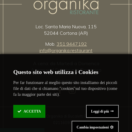
Loc. Santa Maria Nuova, 115
52044 Cortona (AR)
Mob.
351.9447192
info@organika.restaurant
A cena: da Martedì a Domenica
A pranzo: il Sabato e la Domenica
Questo sito web utilizza i Cookies
Seguici su
Per far funzionare al meglio questo sito installiamo dei piccoli
file di dati che si chiamano "cookies"sul tuo dispositivo (come
fa la maggior parte dei siti).
ACCETTA
Leggi di più
2020 - 2026 Organika di Bucaletti Francesco P.IVA
02116090511
Cambia impostazioni